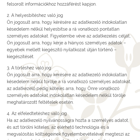
felsorolt információkhoz hozzáférést kapjon.
2. A helyesbítéshez való jog
Ön jogosult arra, hogy kérésére az adatkezelő indokolatlan
késedelem nélkül helyesbítse a rá vonatkozó pontatlan
személyes adatokat. Figyelembe véve az adatkezelés célját,
Ön jogosult arra, hogy kérje a hiányos személyes adatok –
egyebek mellett kiegészítő nyilatkozat útján történő –
kiegészítését.
3. A törléshez való jog
Ön jogosult arra, hogy kérésére az adatkezelő indokolatlan
késedelem nélkül törölje a rá vonatkozó személyes adatokat,
az adatkezelő pedig köteles arra, hogy Önre vonatkozó
személyes adatokat indokolatlan késedelem nélkül törölje
meghatározott feltételek esetén.
4. Az elfeledtetéshez való jog
Ha az adatkezelő nyilvánosságra hozta a személyes adatot,
és azt törölni köteles, az elérhető technológia és a
megvalósítás költségeinek figyelembevételével megteszi az