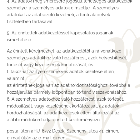
4. Az adatok megismerésére jogosult lehetséges adatkezelők
személye, a személyes adatok címzettjei: A személyes
adatokat az adatkezelő kezelheti, a fenti alapelvek
tiszteletben tartásával.
5. Az érintettek adatkezeléssel kapcsolatos jogainak
ismertetése:
Az érintett kérelmezheti az adatkezelőtől a rá vonatkozó
személyes adatokhoz való hozzáférést, azok helyesbítését,
törlését vagy kezelésének korlátozását, és
tiltakozhat az ilyen személyes adatok kezelése ellen,
valamint
az érintettnek joga van az adathordozhatósághoz, továbbá a
hozzájárulás bármely időpontban történő visszavonásához.
6. A személyes adatokhoz való hozzáférést, azok törlését,
módosítását, vagy kezelésének korlátozását, az adatok
hordozhatóságát, az adatkezelések elleni tiltakozást az
alábbi módokon tudja érintett kezdeményezni:
postai úton aHU-6772 Deszk, Széchenyi utca 41. címen,
e-mail útján az e-mail címen,