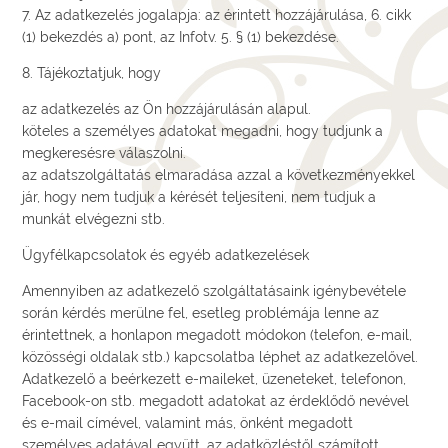
7. Az adatkezelés jogalapja: az érintett hozzájárulása, 6. cikk
(1) bekezdés a) pont, az Infotv. 5. § (1) bekezdése.
8. Tájékoztatjuk, hogy
az adatkezelés az Ön hozzájárulásán alapul.
köteles a személyes adatokat megadni, hogy tudjunk a
megkeresésre válaszolni.
az adatszolgáltatás elmaradása azzal a következményekkel
jár, hogy nem tudjuk a kérését teljesíteni, nem tudjuk a
munkát elvégezni stb.
Ügyfélkapcsolatok és egyéb adatkezelések
Amennyiben az adatkezelő szolgáltatásaink igénybevétele
során kérdés merülne fel, esetleg problémája lenne az
érintettnek, a honlapon megadott módokon (telefon, e-mail,
közösségi oldalak stb.) kapcsolatba léphet az adatkezelővel.
Adatkezelő a beérkezett e-maileket, üzeneteket, telefonon,
Facebook-on stb. megadott adatokat az érdeklődő nevével
és e-mail címével, valamint más, önként megadott
személyes adatával együtt, az adatközléstől számított