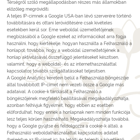
Térségről szóló megállapodásban részes más államokban
előzőleg megrövidíti.
A teljes IP-címnek a Google USA-ban lévő szerverére történő
továbbítására és ottani lerövidítésére csak kivételes
esetekben kerül sor. Eme weboldal üzemeltetőjének
megbízásából a Google ezeket az információkat arra fogja
használni, hogy kiértékelje, hogyan használta a Felhasználó a
honlapot, továbbá, hogy a weboldal üzemeltetőjének a
honlap aktivitásával összefüggő jelentéseket készítsen,
valamint, hogy a weboldal- és az internethasználattal
kapcsolatos további szolgáltatásokat teljesítsen.
A Google Analytics keretein belül a Felhasználó böngészője
által továbbított IP-címet nem vezeti össze a Google más
adataival. A cookie-k tárolását a Felhasználó a
böngészőjének megfelelő beállításával megakadályozhatja,
azonban felhívjuk figyelmét, hogy ebben az esetben
előfordulhat, hogy ennek a honlapnak nem minden funkciója
lesz teljes körűen használható. Megakadályozhatja továbbá,
hogy a Google gyűjtse és feldolgozza a cookie-k általi, a
Felhasználó weboldalhasználattal kapcsolatos adatait
(beleértve az IP-címet is), ha letölti és telepíti a következő