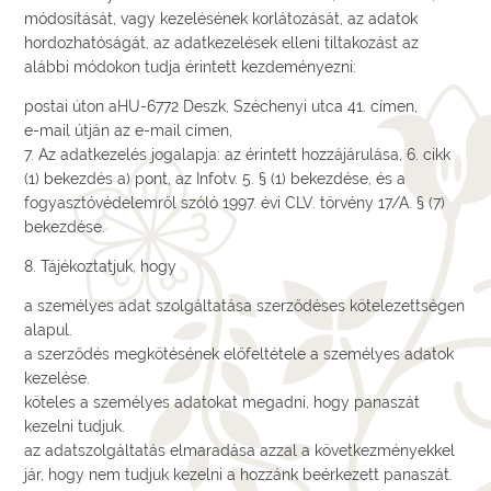
módosítását, vagy kezelésének korlátozását, az adatok
hordozhatóságát, az adatkezelések elleni tiltakozást az
alábbi módokon tudja érintett kezdeményezni:
postai úton aHU-6772 Deszk, Széchenyi utca 41. címen,
e-mail útján az e-mail címen,
7. Az adatkezelés jogalapja: az érintett hozzájárulása, 6. cikk
(1) bekezdés a) pont, az Infotv. 5. § (1) bekezdése, és a
fogyasztóvédelemről szóló 1997. évi CLV. törvény 17/A. § (7)
bekezdése.
8. Tájékoztatjuk, hogy
a személyes adat szolgáltatása szerződéses kötelezettségen
alapul.
a szerződés megkötésének előfeltétele a személyes adatok
kezelése.
köteles a személyes adatokat megadni, hogy panaszát
kezelni tudjuk.
az adatszolgáltatás elmaradása azzal a következményekkel
jár, hogy nem tudjuk kezelni a hozzánk beérkezett panaszát.