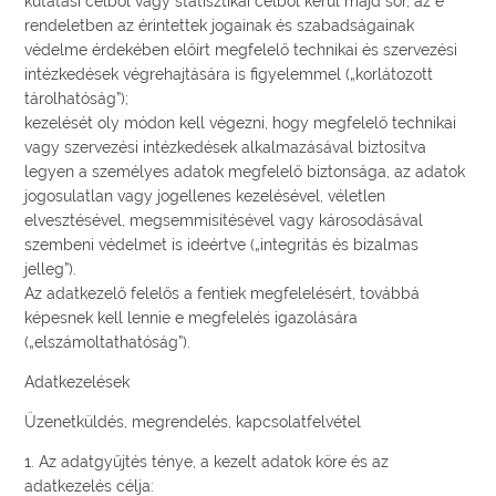
kutatási célból vagy statisztikai célból kerül majd sor, az e
rendeletben az érintettek jogainak és szabadságainak
védelme érdekében előírt megfelelő technikai és szervezési
intézkedések végrehajtására is figyelemmel („korlátozott
tárolhatóság”);
kezelését oly módon kell végezni, hogy megfelelő technikai
vagy szervezési intézkedések alkalmazásával biztosítva
legyen a személyes adatok megfelelő biztonsága, az adatok
jogosulatlan vagy jogellenes kezelésével, véletlen
elvesztésével, megsemmisítésével vagy károsodásával
szembeni védelmet is ideértve („integritás és bizalmas
jelleg”).
Az adatkezelő felelős a fentiek megfelelésért, továbbá
képesnek kell lennie e megfelelés igazolására
(„elszámoltathatóság”).
Adatkezelések
Üzenetküldés, megrendelés, kapcsolatfelvétel
1. Az adatgyűjtés ténye, a kezelt adatok köre és az
adatkezelés célja: