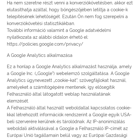
Ha nem szeretne részt venni a konverziókövetésben, akkor ezt
elutasíthatja azáltal, hogy böngészőjében letiltja a cookie-k
telepítésének lehetőségét. Ezután Ön nem fog szerepelni a
konverziókövetési statisztikákban.
További információ valamint a Google adatvédelmi
nyilatkozata az alábbi oldalon érhető el:
https://policies.google.com/privacy/
A Google Analytics alkalmazása
Ez a honlap a Google Analytics alkalmazást használja, amely
a Google Inc. („Google”) webelemző szolgáltatása. A Google
Analytics úgynevezett „cookie-kat”, szövegfájlokat használ,
amelyeket a számítógépére mentenek, így elősegítik
Felhasználó által látogatott weblap használatának
elemzését.
A Felhasználó által használt weboldallal kapcsolatos cookie-
kkal létrehozott információk rendszerint a Google egyik USA-
beli szerverére kerülnek és tárolódnak. Az IP-anonimizálás
weboldali aktiválásával a Google a Felhasználó IP-címét az
Európai Unió tagállamain belül vagy az Európai Gazdasági