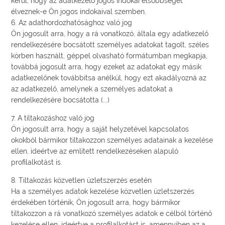
kerül, hogy az adatkezelő jogos indokai elsőbbséget
élveznek-e Ön jogos indokaival szemben.
6. Az adathordozhatósághoz való jog
Ön jogosult arra, hogy a rá vonatkozó, általa egy adatkezelő
rendelkezésére bocsátott személyes adatokat tagolt, széles
körben használt, géppel olvasható formátumban megkapja,
továbbá jogosult arra, hogy ezeket az adatokat egy másik
adatkezelőnek továbbítsa anélkül, hogy ezt akadályozná az
az adatkezelő, amelynek a személyes adatokat a
rendelkezésére bocsátotta (...)
7. A tiltakozáshoz való jog
Ön jogosult arra, hogy a saját helyzetével kapcsolatos
okokból bármikor tiltakozzon személyes adatainak a kezelése
ellen, ideértve az említett rendelkezéseken alapuló
profilalkotást is.
8. Tiltakozás közvetlen üzletszerzés esetén
Ha a személyes adatok kezelése közvetlen üzletszerzés
érdekében történik, Ön jogosult arra, hogy bármikor
tiltakozzon a rá vonatkozó személyes adatok e célból történő
kezelése ellen, ideértve a profilalkotást is, amennyiben az a