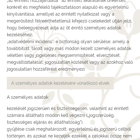
„az érintett hozzájárulása”: az érintett akaratának önkéntes,
konkrét és megfelelő tájékoztatáson alapuló és egyértelmű
kinyilvánítása, amellyel az érintett nyilatkozat vagy a
megerősítést félreérthetetlenül kifejező cselekedet útján jelzi,
hogy beleegyezését adja az őt érintő személyes adatok
kezeléséhez;
„adatvédelmi incidens”: a biztonság olyan sérülése, amely a
továbbított, tárolt vagy más módon kezelt személyes adatok
véletlen vagy jogellenes megsemmisítését, elvesztését,
megváltoztatását, jogosulatlan közlését vagy az azokhoz való
jogosulatlan hozzáférést eredményezi.
A személyes adatok kezelésére vonatkozó elvek
A személyes adatok:
kezelését jogszerűen és tisztességesen, valamint az érintett
számára átlátható módon kell végezni („jogszerűség,
tisztességes eljárás és átláthatóság”);
gyűjtése csak meghatározott, egyértelmű és jogszerű célból
történjen, és azokat ne kezeljék ezekkel a célokkal össze nem