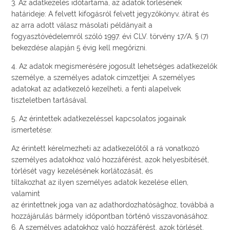
3. Az adatkezelés időtartama, az adatok törlésének
határideje: A felvett kifogásról felvett jegyzőkönyv, átirat és
az arra adott válasz másolati példányait a
fogyasztóvédelemről szóló 1997. évi CLV. törvény 17/A. § (7)
bekezdése alapján 5 évig kell megőrizni.
4. Az adatok megismerésére jogosult lehetséges adatkezelők
személye, a személyes adatok címzettjei: A személyes
adatokat az adatkezelő kezelheti, a fenti alapelvek
tiszteletben tartásával.
5. Az érintettek adatkezeléssel kapcsolatos jogainak
ismertetése:
Az érintett kérelmezheti az adatkezelőtől a rá vonatkozó
személyes adatokhoz való hozzáférést, azok helyesbítését,
törlését vagy kezelésének korlátozását, és
tiltakozhat az ilyen személyes adatok kezelése ellen,
valamint
az érintettnek joga van az adathordozhatósághoz, továbbá a
hozzájárulás bármely időpontban történő visszavonásához.
6. A személyes adatokhoz való hozzáférést, azok törlését,