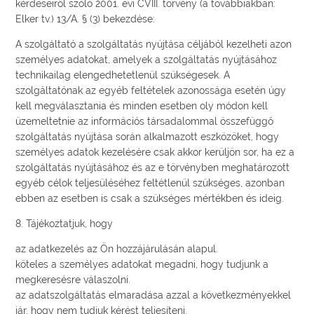
kérdéseiről szóló 2001. évi CVIII. törvény (a továbbiakban:
Elker tv.) 13/A. § (3) bekezdése:
A szolgáltató a szolgáltatás nyújtása céljából kezelheti azon
személyes adatokat, amelyek a szolgáltatás nyújtásához
technikailag elengedhetetlenül szükségesek. A
szolgáltatónak az egyéb feltételek azonossága esetén úgy
kell megválasztania és minden esetben oly módon kell
üzemeltetnie az információs társadalommal összefüggő
szolgáltatás nyújtása során alkalmazott eszközöket, hogy
személyes adatok kezelésére csak akkor kerüljön sor, ha ez a
szolgáltatás nyújtásához és az e törvényben meghatározott
egyéb célok teljesüléséhez feltétlenül szükséges, azonban
ebben az esetben is csak a szükséges mértékben és ideig.
8. Tájékoztatjuk, hogy
az adatkezelés az Ön hozzájárulásán alapul.
köteles a személyes adatokat megadni, hogy tudjunk a
megkeresésre válaszolni.
az adatszolgáltatás elmaradása azzal a következményekkel
jár, hogy nem tudjuk kérést teljesíteni.