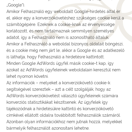
„Google“).
Amikor Felhasználó egy weboldalt Google-hirdetés által ér
el, akkor egy a konverziókövetéshez szükséges cookie kerül a
számítógépére. Ezeknek a cookie-knak az érvényessége
korlátozott, és nem tartalmaznak semmilyen személyes
adatot, így a Felhasználó nem is azonosítható általuk.
Amikor a Felhasználó a weboldal bizonyos oldalait böngészi,
és a cookie még nem járt le, akkor a Google és az adatkezelő
is láthatja, hogy Felhasználó a hirdetésre kattintott.
Minden Google AdWords ügyfél másik cookie-t kap, így
azokat az AdWords ügyfeleinek weboldalain keresztül nem
lehet nyomon követni.
Az információk – melyeket a konverziókövető cookie-k
segítségével szereztek – azt a célt szolgálják, hogy az
AdWords konverziókövetést választó ügyfeleinek számára
konverziós statisztikákat készítsenek. Az ügyfelek így
tájékozódnak a hirdetésükre kattintó és konverziókövető
címkével ellátott oldalra továbbított felhasználók számáról.
Azonban olyan információkhoz nem jutnak hozzá, melyekkel
bármelyik felhasználót azonosítani lehetne.