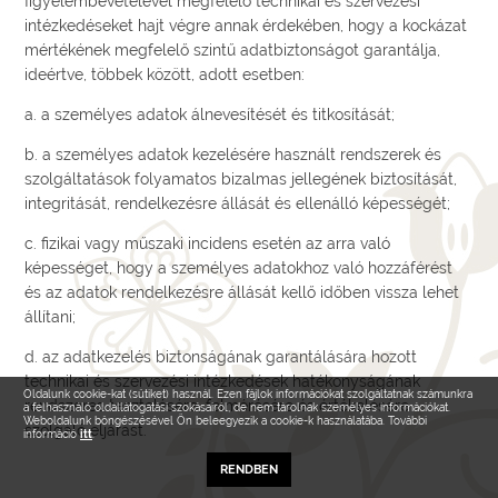
figyelembevételével megfelelő technikai és szervezési
intézkedéseket hajt végre annak érdekében, hogy a kockázat
mértékének megfelelő szintű adatbiztonságot garantálja,
ideértve, többek között, adott esetben:
a. a személyes adatok álnevesítését és titkosítását;
b. a személyes adatok kezelésére használt rendszerek és
szolgáltatások folyamatos bizalmas jellegének biztosítását,
integritását, rendelkezésre állását és ellenálló képességét;
c. fizikai vagy műszaki incidens esetén az arra való
képességet, hogy a személyes adatokhoz való hozzáférést
és az adatok rendelkezésre állását kellő időben vissza lehet
állítani;
d. az adatkezelés biztonságának garantálására hozott
technikai és szervezési intézkedések hatékonyságának
Oldalunk cookie-kat (sütiket) használ. Ezen fájlok információkat szolgáltatnak számunkra
rendszeres tesztelésére, felmérésére és értékelésére
a felhasználó oldallátogatási szokásairól, de nem tárolnak személyes információkat.
Weboldalunk böngészésével Ön beleegyezik a cookie-k használatába. További
szolgáló eljárást.
információ
itt
.
RENDBEN