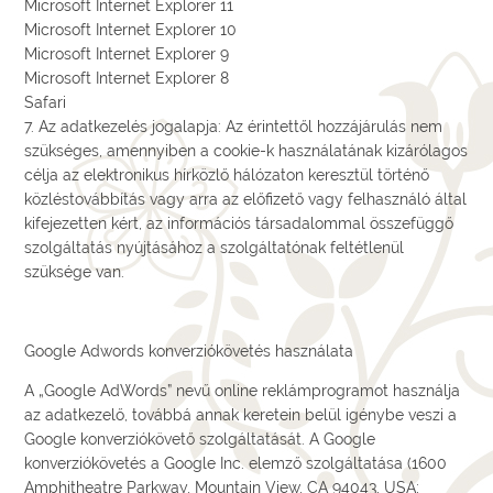
Microsoft Internet Explorer 11
Microsoft Internet Explorer 10
Microsoft Internet Explorer 9
Microsoft Internet Explorer 8
Safari
7. Az adatkezelés jogalapja: Az érintettől hozzájárulás nem
szükséges, amennyiben a cookie-k használatának kizárólagos
célja az elektronikus hírközlő hálózaton keresztül történő
közléstovábbítás vagy arra az előfizető vagy felhasználó által
kifejezetten kért, az információs társadalommal összefüggő
szolgáltatás nyújtásához a szolgáltatónak feltétlenül
szüksége van.
Google Adwords konverziókövetés használata
A „Google AdWords” nevű online reklámprogramot használja
az adatkezelő, továbbá annak keretein belül igénybe veszi a
Google konverziókövető szolgáltatását. A Google
konverziókövetés a Google Inc. elemző szolgáltatása (1600
Amphitheatre Parkway, Mountain View, CA 94043, USA;