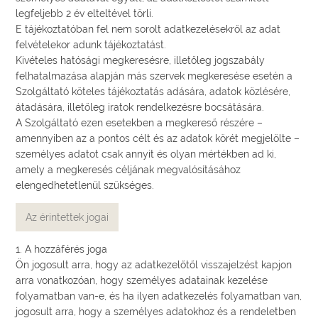
legfeljebb 2 év elteltével törli.
E tájékoztatóban fel nem sorolt adatkezelésekről az adat
felvételekor adunk tájékoztatást.
Kivételes hatósági megkeresésre, illetőleg jogszabály
felhatalmazása alapján más szervek megkeresése esetén a
Szolgáltató köteles tájékoztatás adására, adatok közlésére,
átadására, illetőleg iratok rendelkezésre bocsátására.
A Szolgáltató ezen esetekben a megkereső részére –
amennyiben az a pontos célt és az adatok körét megjelölte –
személyes adatot csak annyit és olyan mértékben ad ki,
amely a megkeresés céljának megvalósításához
elengedhetetlenül szükséges.
Az érintettek jogai
1. A hozzáférés joga
Ön jogosult arra, hogy az adatkezelőtől visszajelzést kapjon
arra vonatkozóan, hogy személyes adatainak kezelése
folyamatban van-e, és ha ilyen adatkezelés folyamatban van,
jogosult arra, hogy a személyes adatokhoz és a rendeletben