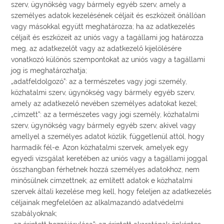
szerv, ügynökség vagy bármely egyéb szerv, amely a
személyes adatok kezelésének céljait és eszközeit önállóan
vagy másokkal együtt meghatározza; ha az adatkezelés
céljait és eszközeit az uniós vagy a tagállami jog határozza
meg, az adatkezelőt vagy az adatkezelő kijelölésére
vonatkozó különös szempontokat az uniós vagy a tagállami
jog is meghatározhatja;
„adatfeldolgozó”: az a természetes vagy jogi személy,
közhatalmi szerv, ügynökség vagy bármely egyéb szerv,
amely az adatkezelő nevében személyes adatokat kezel;
„címzett”: az a természetes vagy jogi személy, közhatalmi
szerv, ügynökség vagy bármely egyéb szerv, akivel vagy
amellyel a személyes adatot közlik, függetlenül attól, hogy
harmadik fél-e. Azon közhatalmi szervek, amelyek egy
egyedi vizsgálat keretében az uniós vagy a tagállami joggal
összhangban férhetnek hozzá személyes adatokhoz, nem
minősülnek címzettnek; az említett adatok e közhatalmi
szervek általi kezelése meg kell, hogy feleljen az adatkezelés
céljainak megfelelően az alkalmazandó adatvédelmi
szabályoknak;