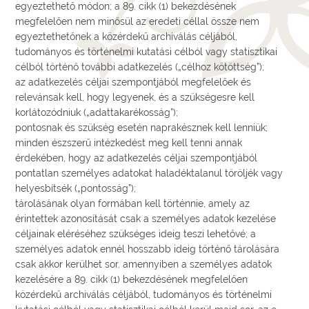
egyeztethető módon; a 89. cikk (1) bekezdésének
megfelelően nem minősül az eredeti céllal össze nem
egyeztethetőnek a közérdekű archiválás céljából,
tudományos és történelmi kutatási célból vagy statisztikai
célból történő további adatkezelés („célhoz kötöttség”);
az adatkezelés céljai szempontjából megfelelőek és
relevánsak kell, hogy legyenek, és a szükségesre kell
korlátozódniuk („adattakarékosság”);
pontosnak és szükség esetén naprakésznek kell lenniük;
minden észszerű intézkedést meg kell tenni annak
érdekében, hogy az adatkezelés céljai szempontjából
pontatlan személyes adatokat haladéktalanul töröljék vagy
helyesbítsék („pontosság”);
tárolásának olyan formában kell történnie, amely az
érintettek azonosítását csak a személyes adatok kezelése
céljainak eléréséhez szükséges ideig teszi lehetővé; a
személyes adatok ennél hosszabb ideig történő tárolására
csak akkor kerülhet sor, amennyiben a személyes adatok
kezelésére a 89. cikk (1) bekezdésének megfelelően
közérdekű archiválás céljából, tudományos és történelmi