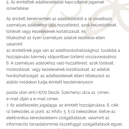
5. Az érintettek adatkezeléssel kapcsolatos jogainak
ismertetése:
Az érintett kérelmezheti az adatkezelőtől a rá vonatkozó
személyes adatokhoz való hozzáférést, azok helyesbítését,
törlését vagy kezelésének korlátozását, és
tiltakozhat az ilyen személyes adatok kezelése ellen,
valamint
az érintettnek joga van az adathordozhatósághoz, továbbá a
hozzájárulás bármely időpontban történő visszavonásához.
6. A személyes adatokhoz való hozzáférést, azok törlését,
módosítását, vagy kezelésének korlátozását, az adatok
hordozhatóságát, az adatkezelések elleni tiltakozást az
alábbi módokon tudja érintett kezdeményezni:
postai úton aHU-6772 Deszk, Széchenyi utca 41. címen,
e-mail útján a e-mail címen,
7. Az adatkezelés jogalapja: az érintett hozzájárulása, 6. cikk
(1) bekezdés a) pont, az Infotv. 5. § (1) bekezdése, illetve az
elektronikus kereskedelemi szolgáltatások, valamint az
információs társadalommal összefüggő szolgáltatások egyes