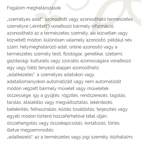
Fogalom meghatározások
„személyes adat”: azonosított vagy azonosítható természetes
személyre („érintett”) vonatkozó bármely információ;
azonosítható az a természetes személy, aki közvetlen vagy
közvetett módon, különösen valamely azonosító, például név,
szám, helymeghatározó adat, online azonosító vagy a
természetes személy testi, fiziológiai, genetikai, szellemi,
gazdasági, kulturális vagy szociális azonosságára vonatkozó
egy vagy több tényező alapján azonosítható;
„adatkezelés”: a személyes adatokon vagy
adatállományokon automatizált vagy nem automatizált
módon végzett bármely művelet vagy műveletek
összessége, így a gyűjtés, rögzítés, rendszerezés, tagolás,
tárolás, átalakítás vagy megváltoztatás, lekérdezés,
betekintés, felhasználás, közlés továbbítás, terjesztés vagy
egyéb módon történő hozzáférhetővé tétel útján,
összehangolás vagy összekapcsolás, korlátozás, törlés,
illetve megsemmisítés;
„adatkezelő”: az a természetes vagy jogi személy, közhatalmi