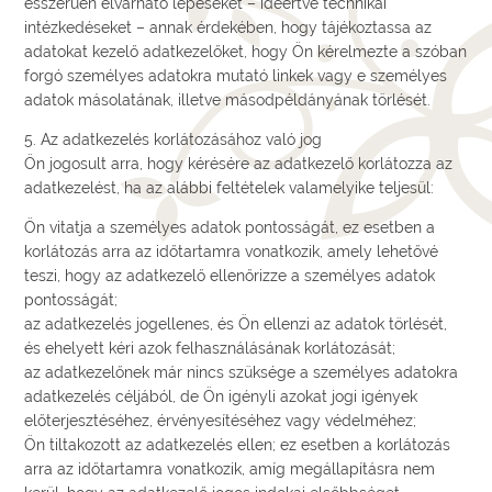
ésszerűen elvárható lépéseket – ideértve technikai
intézkedéseket – annak érdekében, hogy tájékoztassa az
adatokat kezelő adatkezelőket, hogy Ön kérelmezte a szóban
forgó személyes adatokra mutató linkek vagy e személyes
adatok másolatának, illetve másodpéldányának törlését.
5. Az adatkezelés korlátozásához való jog
Ön jogosult arra, hogy kérésére az adatkezelő korlátozza az
adatkezelést, ha az alábbi feltételek valamelyike teljesül:
Ön vitatja a személyes adatok pontosságát, ez esetben a
korlátozás arra az időtartamra vonatkozik, amely lehetővé
teszi, hogy az adatkezelő ellenőrizze a személyes adatok
pontosságát;
az adatkezelés jogellenes, és Ön ellenzi az adatok törlését,
és ehelyett kéri azok felhasználásának korlátozását;
az adatkezelőnek már nincs szüksége a személyes adatokra
adatkezelés céljából, de Ön igényli azokat jogi igények
előterjesztéséhez, érvényesítéséhez vagy védelméhez;
Ön tiltakozott az adatkezelés ellen; ez esetben a korlátozás
arra az időtartamra vonatkozik, amíg megállapításra nem