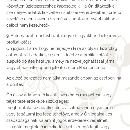
közvetlen üzletszerzéshez kapcsolódik. Ha Ön tiltakozik a
személyes adatok közvetlen üzletszerzés érdekében történő
kezelése ellen, akkor a személyes adatok a továbbiakban e
célból nem kezelhetők.
9. Automatizált döntéshozatal egyedi ügyekben, beleértve a
profilalkotást
Ön jogosult arra, hogy ne terjedjen ki rá az olyan, kizárólag
automatizált adatkezelésen – ideértve a profilalkotást is –
alapuló döntés hatálya, amely rá nézve joghatással járna
vagy őt hasonlóképpen jelentős mértékben érintené.
Az előző bekezdés nem alkalmazandó abban az esetben, ha
a döntés:
Ön és az adatkezelő közötti szerződés megkötése vagy
teljesítése érdekében szükséges;
meghozatalát az adatkezelőre alkalmazandó olyan uniós
vagy tagállami jog teszi lehetővé, amely Ön jogainak és
szabadságainak, valamint jogos érdekeinek védelmét
szolgáló megfelelő intézkedéseket is megállapít; vagy