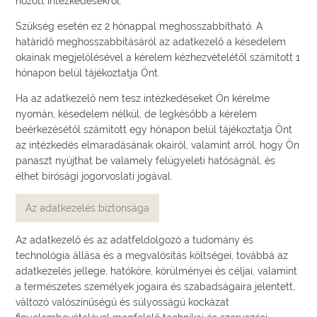
hozott intézkedésekről.
Szükség esetén ez 2 hónappal meghosszabbítható. A
határidő meghosszabbításáról az adatkezelő a késedelem
okainak megjelölésével a kérelem kézhezvételétől számított 1
hónapon belül tájékoztatja Önt.
Ha az adatkezelő nem tesz intézkedéseket Ön kérelme
nyomán, késedelem nélkül, de legkésőbb a kérelem
beérkezésétől számított egy hónapon belül tájékoztatja Önt
az intézkedés elmaradásának okairól, valamint arról, hogy Ön
panaszt nyújthat be valamely felügyeleti hatóságnál, és
élhet bírósági jogorvoslati jogával.
Az adatkezelés biztonsága
Az adatkezelő és az adatfeldolgozó a tudomány és
technológia állása és a megvalósítás költségei, továbbá az
adatkezelés jellege, hatóköre, körülményei és céljai, valamint
a természetes személyek jogaira és szabadságaira jelentett,
változó valószínűségű és súlyosságú kockázat