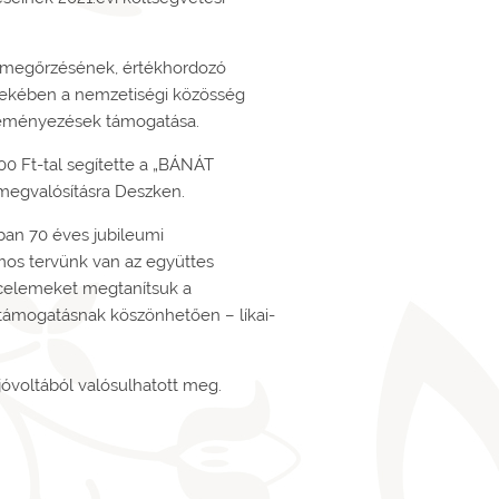
sei megőrzésének, értékhordozó
dekében a nemzetiségi közösség
ezdeményezések támogatása.
0 Ft-tal segítette a „BÁNÁT
t megvalósításra Deszken.
ban 70 éves jubileumi
mos tervünk van az együttes
áncelemeket megtanítsuk a
i támogatásnak köszönhetően – líkai-
jóvoltából valósulhatott meg.