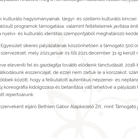
ek kulturális hagyományainak, tárgyi- és szellemi kulturális kinc
sult programok támogatása, valamint feltételeinek javítása ér
, a nyelvi- és kulturális identitás szempontjából meghatározó k
Egyesület sikeres pályázatának köszönhetően a támogató 500.00
 szervezését, mely 2021.január 01-től 2021.december 31-ig kerül
e eleveníti fel és gazdagítja tovább elődeink tánctudását. 2018-
odásunk esszenciáját, de ezzel nem zártuk le a korszakot, szá
 többek között, hogy a felkutatott autentikus népzenei- és népt
j koreográfia kidolgozása és betanítása vált lehetővé a pályázat
tt repertoárunk.
 szerveként eljáró Bethlen Gábor Alapkezelő Zrt., mint Támogató 