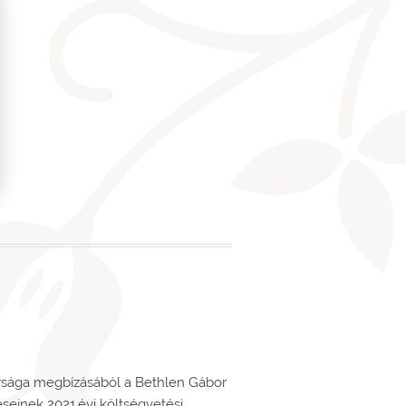
ársága megbízásából a Bethlen Gábor
seinek 2021.évi költségvetési