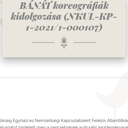
BÁNÁT koreográfiák
kidolgozása (NKUL-KP-
1-2021/1-000107)
ökség Egyházi és Nemzetiségi Kapcsolatokért Felelős Államtitk
pályázatot hirdetett meg a nemzetiségek kulturális kezdeményezé