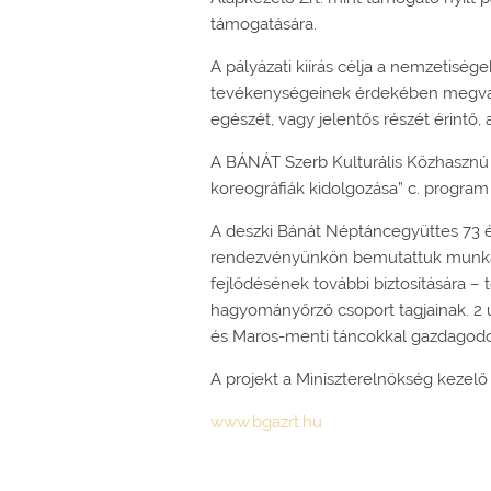
támogatására.
A pályázati kiírás célja a nemzetiség
tevékenységeinek érdekében megvaló
egészét, vagy jelentős részét érintő
A BÁNÁT Szerb Kulturális Közhasznú 
koreográfiák kidolgozása” c. program
A deszki Bánát Néptáncegyüttes 73 év
rendezvényünkön bemutattuk munkálk
fejlődésének további biztosítására –
hagyományőrző csoport tagjainak. 2 ú
és Maros-menti táncokkal gazdagodo
A projekt a Miniszterelnökség kezelő
www.bgazrt.hu