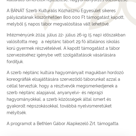
A BÁNÁT Szerb Kulturális Közhasznú Egyesület sikeres
pályázatának köszönhetően 800.000 Ft támogatást kapott,
melyből 5 napos tábor megvalósítása vált lehetővé.
Intézményünk 2024. július 22- július 26-ig (5 nap) időszakban
valósította meg a néptánc tábort 29 fő általános iskolás
korú gyermek részvételével. A kapott támogatást a tábor
szervezéséhez igénybe vett szolgáltatások vásárlására
fordítjuk.
A szerb néptánc kultúra hagyományait magukban hordozó
koreográfiák elsajátítására szerveződő táborunkat azzal a
céllal terveztük, hogy a résztvevők megismerkedjenek a
szerb néptánc alapjaival, anyanyelvi- és néprajzi
hagyományokkal, a szerb közösségek által ismert és
gyakorolt népszokásokkal, továbbá nyelvismeretüket
mélyítsék.
A programot a Bethlen Gábor Alapkezelő Zrt. támogatta.