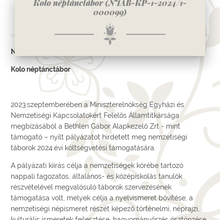
Kolo néptánctábor (NTAB-KP-1-2024/1-
000099)
NTAB-KP-1-2024/1-000099
Kolo néptánctábor
2023.szeptemberében a Miniszterelnökség Egyházi és
Nemzetiségi Kapcsolatokért Felelős Államtitkársága
megbízásából a Bethlen Gábor Alapkezelő Zrt - mint
támogató – nyílt pályázatot hirdetett meg nemzetiségi
táborok 2024.évi költségvetési támogatására.
A pályázati kiírás célja a nemzetiségek körébe tartozó
nappali tagozatos, általános- és középiskolás tanulók
részvételével megvalósuló táborok szervezésének
támogatása volt, melyek célja a nyelvismeret bővítése, a
nemzetiségi népismeret részét képező történelmi, néprajzi,
kulturális ismeretek fejlesztése, hagyományőrzés ösztönzése.