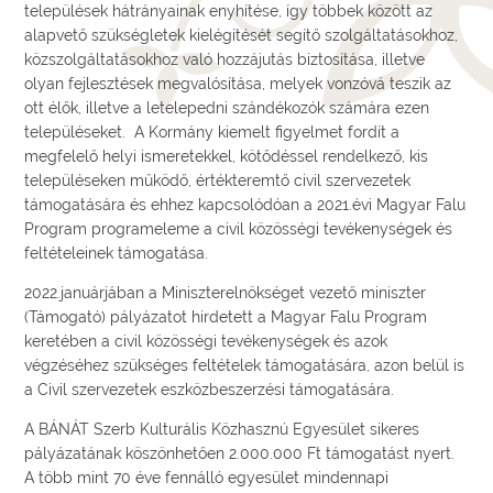
települések hátrányainak enyhítése, így többek között az
alapvető szükségletek kielégítését segítő szolgáltatásokhoz,
közszolgáltatásokhoz való hozzájutás biztosítása, illetve
olyan fejlesztések megvalósítása, melyek vonzóvá teszik az
ott élők, illetve a letelepedni szándékozók számára ezen
településeket. A Kormány kiemelt figyelmet fordít a
megfelelő helyi ismeretekkel, kötődéssel rendelkező, kis
településeken működő, értékteremtő civil szervezetek
támogatására és ehhez kapcsolódóan a 2021.évi Magyar Falu
Program programeleme a civil közösségi tevékenységek és
feltételeinek támogatása.
2022.januárjában a Miniszterelnökséget vezető miniszter
(Támogató) pályázatot hirdetett a Magyar Falu Program
keretében a civil közösségi tevékenységek és azok
végzéséhez szükséges feltételek támogatására, azon belül is
a Civil szervezetek eszközbeszerzési támogatására.
A BÁNÁT Szerb Kulturális Közhasznú Egyesület sikeres
pályázatának köszönhetően 2.000.000 Ft támogatást nyert.
A több mint 70 éve fennálló egyesület mindennapi