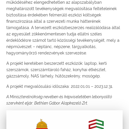
működéséhez elengedhetetlen az alapszabályban
meghatározott tevékenységek megvalósítása feltételeinek
biztosítása érdekében felmerülő eszközi költségek
finanszírozása által a szervezeti munka hátterének
támogatása. A tervezett eszközbeszerzés realizálódása által
az egyesület zökkenőmentesen tudja ellátni széles
érdeklődésre számot tartó közösségi tevékenységét, mely a
népművészet – néptánc, népzene, tárgyalkotás,
hagyományőrző rendezvények szervezése.
A projekt keretében beszerzett eszközök: laptop, kerti
szerszámok, szerszámtároló faház, konyhai étkészlet,
gázzsámoly, NAS tárhely, hűtőszekrény, mosógép.
A projekt megvalósulási időszaka: 2022.01.01 – 2023.12.31.
A Miniszterelnökség nevében és képviseletében lebonyolító
szervként eljár: Bethlen Gábor Alapkezelő Zrt.